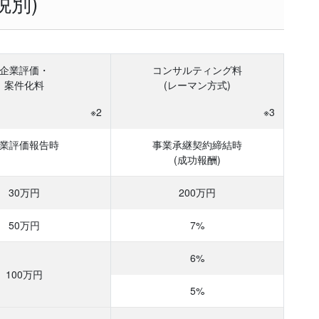
税別)
企業評価・
コンサルティング料
案件化料
(レーマン方式)
※2
※3
業評価
報告時
事業承継
契約締結時
(成功報酬)
30万円
200万円
50万円
7%
6%
100万円
5%