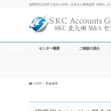
コ
ナ
福岡県北九州市で会社の分割・合併また事業譲渡（M&A）ま
ン
ビ
テ
ゲ
ン
ー
ツ
シ
に
ョ
移
ン
動
に
センター概要
ご相談の流れ
移
動
HOME
料金体系